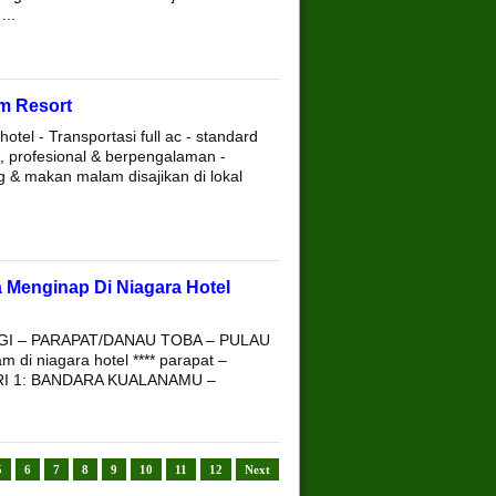
...
m Resort
tel - Transportasi full ac - standard
, profesional & berpengalaman -
g & makan malam disajikan di lokal
 Menginap Di Niagara Hotel
I – PARAPAT/DANAU TOBA – PULAU
i niagara hotel **** parapat –
HARI 1: BANDARA KUALANAMU –
5
6
7
8
9
10
11
12
Next