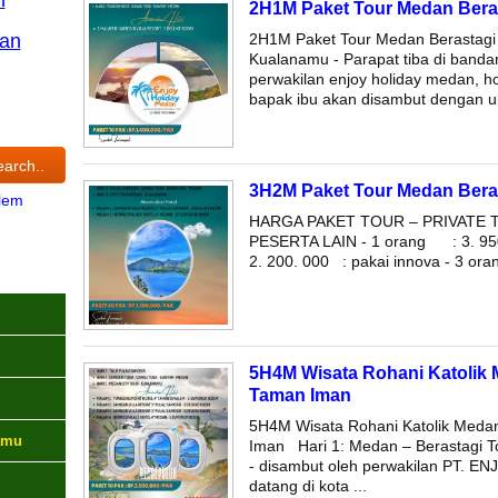
2H1M Paket Tour Medan Beras
an
2H1M Paket Tour Medan Berastagi
Kualanamu - Parapat tiba di band
perwakilan enjoy holiday medan, h
bapak ibu akan disambut dengan ulo
3H2M Paket Tour Medan Beras
lem
HARGA PAKET TOUR – PRIVATE 
PESERTA LAIN - 1 orang : 3. 95
2. 200. 000 : pakai innova - 3 or
5H4M Wisata Rohani Katolik M
Taman Iman
5H4M Wisata Rohani Katolik Medan 
amu
Iman Hari 1: Medan – Berastagi T
- disambut oleh perwakilan PT. 
datang di kota ...