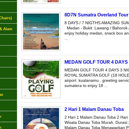
8D7N Sumatra Overland Tour
Chairs)
8 DAYS / 7 NIGTHS AMAZING
Medan - Bukit Lawang / Bahorok Ar
 & Alam
enjoy holiday medan, snack box and 
...
MEDAN GOLF TOUR 4 DAYS 
MEDAN GOLF TOUR 4 DAYS 3 NI
ROYAL SUMATRA GOLF (18 HOLES) ar
airport kualanamu , greeting service
sumatera to enjoy 18 ...
an
2 Hari 1 Malam Danau Toba
m
2 Hari 1 Malam Danau Toba 2 Har
Wisata Danau Toba Murah. Durasi 2
m
Malam Danau Toba Menawarkan Pr