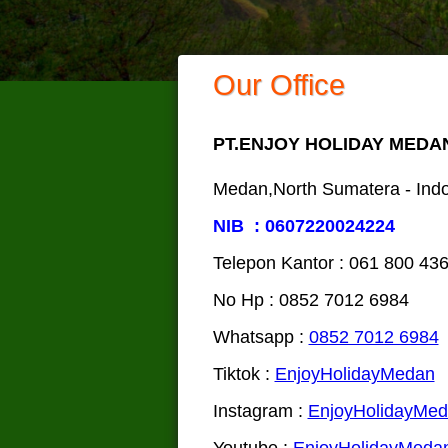
Our Office
PT.ENJOY HOLIDAY MEDA
Medan,North Sumatera - Ind
NIB : 0607220024224
Telepon Kantor : 061‎ 800 43
No Hp : 0852 7012 6984
Whatsapp :
0852 7012 6984
Tiktok :
EnjoyHolidayMedan
Instagram :
EnjoyHolidayMe
Youtube :
EnjoyHolidayMeda