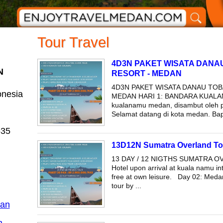
Tour Travel
4D3N PAKET WISATA DANAU
N
RESORT - MEDAN
4D3N PAKET WISATA DANAU TOB
onesia
MEDAN HARI 1: BANDARA KUALAN
kualanamu medan, disambut oleh p
Selamat datang di kota medan. Bap
635
13D12N Sumatra Overland To
13 DAY / 12 NIGTHS SUMATRA OV
Hotel upon arrival at kuala namu int
free at own leisure. Day 02: Medan 
tour by ...
dan
n