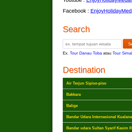
Facebook :
EnjoyHolidayMed
Search
Ex.
Tour Danau Toba
atau
Tour Sima
Destination
Air Terjun Sipiso-piso
Bakkara
Balige
Bandar Udara Internasional Kualan
Bandar udara Sultan Syarif Kasim II