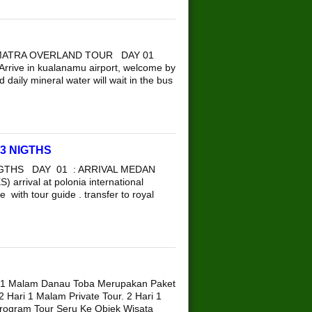
 SUMATRA OVERLAND TOUR DAY 01
rive in kualanamu airport, welcome by
daily mineral water will wait in the bus
3 NIGTHS
GTHS DAY 01 : ARRIVAL MEDAN
rival at polonia international
 with tour guide . transfer to royal
i 1 Malam Danau Toba Merupakan Paket
 Hari 1 Malam Private Tour. 2 Hari 1
ogram Tour Seru Ke Objek Wisata