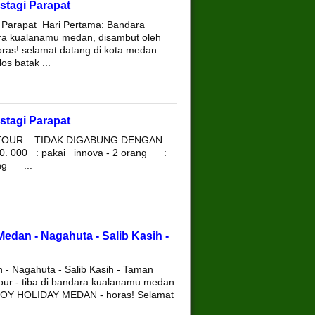
tagi Parapat
 Parapat Hari Pertama: Bandara
ara kualanamu medan, disambut oleh
oras! selamat datang di kota medan.
s batak ...
tagi Parapat
TOUR – TIDAK DIGABUNG DENGAN
0. 000 : pakai innova - 2 orang :
ang ...
edan - Nagahuta - Salib Kasih -
- Nagahuta - Salib Kasih - Taman
our - tiba di bandara kualanamu medan
ENJOY HOLIDAY MEDAN - horas! Selamat