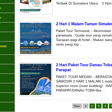
Terbaik Di Sumatera Utara. 2 Hari 
m
m
2 Hari 1 Malam Taman Simale
Paket Tour Termasuk: - Akomodasi ho
pariwisata - Guide tour yang ramah
Sarapan pagi di hotel - Makan sian
resto yang top ...
reta
2 Hari Paket Tour Danau Toba
Parapat
PAKET TOUR MEDAN – BERASTAG
SAMOSIR 2 HARI 1 MALAM 1 malam d
superior room (main building) 
PARAPAT/DANAU TOBA tiba ...
Prev
1
2
3
4