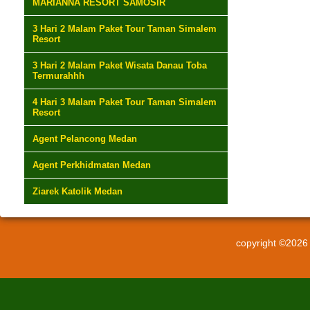
MARIANNA RESORT SAMOSIR
3 Hari 2 Malam Paket Tour Taman Simalem
Resort
3 Hari 2 Malam Paket Wisata Danau Toba
Termurahhh
4 Hari 3 Malam Paket Tour Taman Simalem
Resort
Agent Pelancong Medan
Agent Perkhidmatan Medan
Ziarek Katolik Medan
copyright ©202