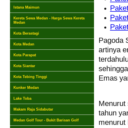
Paket
Istana Maimun
Paket
Kereta Sewa Medan - Harga Sewa Kereta
Medan
Paket
Kota Berastagi
Pagoda S
Kota Medan
artinya 
Kota Parapat
terdahul
Kota Siantar
sehingga
Emas yan
Kota Tebing Tinggi
Kunker Medan
Lake Toba
Menurut 
Makam Raja Sidabutar
tahun ya
Medan Golf Tour - Bukit Barisan Golf
menurut 