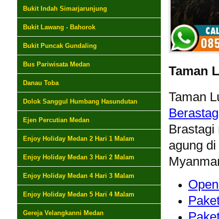
Bukit Indah Simarjarunjung
Bukit Lawang - Bahorok
Bukit Puncak Gundaling
Bus Pariwisata Medan
Taman L
Danau Toba
Taman Lu
Dolok Sanggul Humbang Hasundutan
Berastag
Ejen Percutian Medan
Brastagi
Enjoy Holiday Medan 2 Hari 1 Malam
agung di
Enjoy Holiday Medan 3 Hari 2 Malam
Myanmar
Enjoy Holiday Medan 4 Hari 3 Malam
Open
Enjoy Holiday Medan 5 Hari 4 Malam
Paket
Gereja Velangkanni Medan
Paket