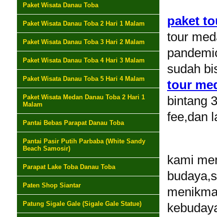
Paket Wisata Danau Toba
paket to
Paket Wisata Danau Toba 2 Hari 1 Malam
tour med
Paket Wisata Danau Toba 3 Hari 2 Malam
pandemic
Paket Wisata Danau Toba 4 Hari 3 Malam
sudah bi
Paket Wisata Danau Toba 5 Hari 4 Malam
tour me
Paket Wisata Medan Danau Toba 2 Hari 1
bintang 3
Malam
fee,dan l
Pantai Bebas Parapat Danau Toba
Pantai Pasir Putih Parbaba (White Sandy
Beach Samosir)
kami men
Parapat Lake Toba Danau Toba
budaya,
Paten Shop Siantar
menikmat
Patung Sigale Gale (Sigale Gale Statue)
kebudaya