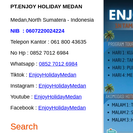
PT.ENJOY HOLIDAY MEDAN
Medan,North Sumatera - Indonesia
NIB : 0607220024224
Telepon Kantor : 061‎ 800 43635
No Hp : 0852 7012 6984
Whatsapp :
0852 7012 6984
Tiktok :
EnjoyHolidayMedan
Instagram :
EnjoyHolidayMedan
Youtube :
EnjoyHolidayMedan
Facebook :
EnjoyHolidayMedan
Search