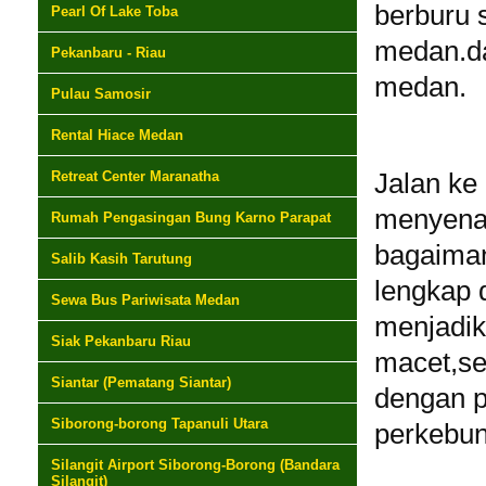
berburu 
Pearl Of Lake Toba
medan.d
Pekanbaru - Riau
medan.
Pulau Samosir
Rental Hiace Medan
Retreat Center Maranatha
Jalan ke 
menyenan
Rumah Pengasingan Bung Karno Parapat
bagaiman
Salib Kasih Tarutung
lengkap d
Sewa Bus Pariwisata Medan
menjadik
Siak Pekanbaru Riau
macet,se
Siantar (Pematang Siantar)
dengan 
Siborong-borong Tapanuli Utara
perkebun
Silangit Airport Siborong-Borong (Bandara
Silangit)