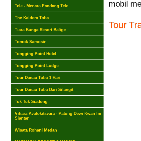
mobil me
Tele - Menara Pandang Tele
The Kaldera Toba
Tour Tr
Tiara Bunga Resort Balige
Tomok Samosir
Tongging Point Hotel
Tongging Point Lodge
Tour Danau Toba 1 Hari
Tour Danau Toba Dari Silangit
Tuk Tuk Siadong
Vihara Avalokitsvara - Patung Dewi Kwan Im
Siantar
Wisata Rohani Medan