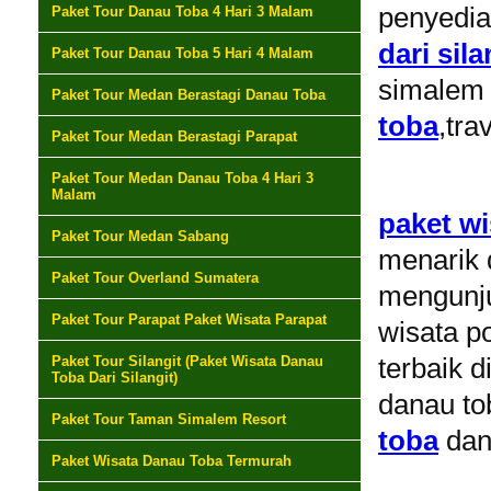
penyedia
Paket Tour Danau Toba 4 Hari 3 Malam
dari sila
Paket Tour Danau Toba 5 Hari 4 Malam
simalem 
Paket Tour Medan Berastagi Danau Toba
toba
,tra
Paket Tour Medan Berastagi Parapat
Paket Tour Medan Danau Toba 4 Hari 3
Malam
paket w
Paket Tour Medan Sabang
menarik 
Paket Tour Overland Sumatera
mengunj
Paket Tour Parapat Paket Wisata Parapat
wisata p
Paket Tour Silangit (Paket Wisata Danau
terbaik 
Toba Dari Silangit)
danau to
Paket Tour Taman Simalem Resort
toba
dan 
Paket Wisata Danau Toba Termurah