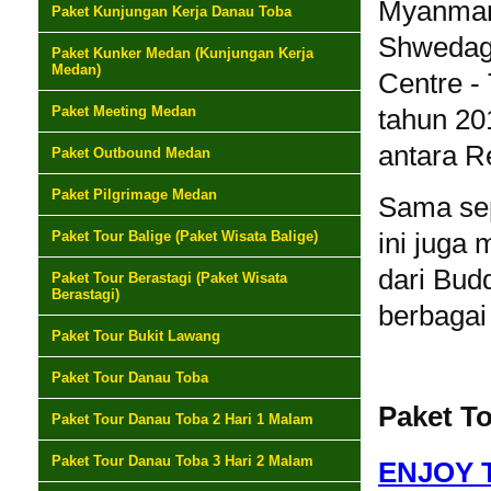
Myanmar 
Paket Kunjungan Kerja Danau Toba
Shwedago
Paket Kunker Medan (Kunjungan Kerja
Medan)
Centre -
Paket Meeting Medan
tahun 20
antara R
Paket Outbound Medan
Paket Pilgrimage Medan
Sama se
Paket Tour Balige (Paket Wisata Balige)
ini juga
dari Bud
Paket Tour Berastagi (Paket Wisata
Berastagi)
berbagai
Paket Tour Bukit Lawang
Paket Tour Danau Toba
Paket To
Paket Tour Danau Toba 2 Hari 1 Malam
Paket Tour Danau Toba 3 Hari 2 Malam
ENJOY 