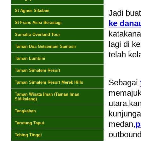
St Agnes Sikeben
Jadi bua
ke dana
St Frans Asisi Berastagi
katakana
Sumatra Overland Tour
lagi di k
Taman Doa Getsemani Samosir
telah kel
Taman Lumbini
Taman Simalem Resort
Sebagai
Taman Simalem Resort Merek Hills
memaju
Taman Wisata Iman (Taman Iman
Sidikalang)
utara,kam
Tangkahan
kunjunga
medan,
p
Tarutung Taput
outbound
Tebing Tinggi