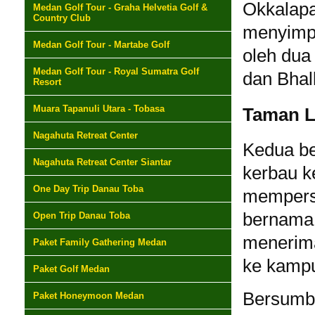
Okkalapa
Medan Golf Tour - Graha Helvetia Golf &
Country Club
menyimpa
Medan Golf Tour - Martabe Golf
oleh dua
Medan Golf Tour - Royal Sumatra Golf
dan Bhall
Resort
Muara Tapanuli Utara - Tobasa
Taman L
Nagahuta Retreat Center
Kedua be
Nagahuta Retreat Center Siantar
kerbau k
One Day Trip Danau Toba
mempers
bernama 
Open Trip Danau Toba
menerima
Paket Family Gathering Medan
ke kamp
Paket Golf Medan
Bersumbe
Paket Honeymoon Medan