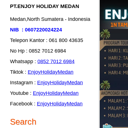
PT.ENJOY HOLIDAY MEDAN
Medan,North Sumatera - Indonesia
NIB : 0607220024224
Telepon Kantor : 061‎ 800 43635
No Hp : 0852 7012 6984
Whatsapp :
0852 7012 6984
Tiktok :
EnjoyHolidayMedan
Instagram :
EnjoyHolidayMedan
Youtube :
EnjoyHolidayMedan
Facebook :
EnjoyHolidayMedan
Search