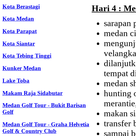
Kota Berastagi
Hari 4 : Me
Kota Medan
sarapan p
Kota Parapat
medan ci
mengunju
Kota Siantar
velangkan
Kota Tebing Tinggi
dilanju
Kunker Medan
tempat d
Lake Toba
medan sh
hunting 
Makam Raja Sidabutar
merantie
Medan Golf Tour - Bukit Barisan
makan si
Golf
transfer 
Medan Golf Tour - Graha Helvetia
Golf & Country Club
sampai b