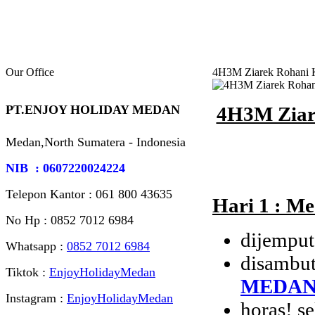
Our Office
4H3M Ziarek Rohani Ka
4H3M Ziare
PT.ENJOY HOLIDAY MEDAN
Medan,North Sumatera - Indonesia
NIB : 0607220024224
Telepon Kantor : 061‎ 800 43635
Hari 1 : M
No Hp : 0852 7012 6984
dijemput
Whatsapp :
0852 7012 6984
disambut
Tiktok :
EnjoyHolidayMedan
MEDA
Instagram :
EnjoyHolidayMedan
horas! s