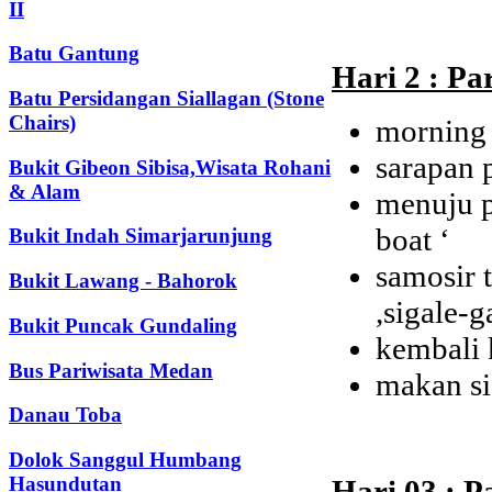
II
Batu Gantung
Hari 2 : Pa
Batu Persidangan Siallagan (Stone
Chairs)
morning 
sarapan p
Bukit Gibeon Sibisa,Wisata Rohani
& Alam
menuju p
boat ‘
Bukit Indah Simarjarunjung
samosir 
Bukit Lawang - Bahorok
,sigale-g
Bukit Puncak Gundaling
kembali 
Bus Pariwisata Medan
makan si
Danau Toba
Dolok Sanggul Humbang
Hasundutan
Hari 03 : P