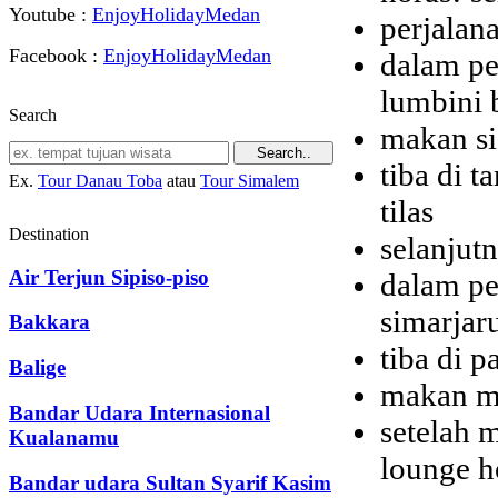
Youtube :
EnjoyHolidayMedan
perjalan
Facebook :
EnjoyHolidayMedan
dalam pe
lumbini 
Search
makan si
tiba di 
Ex.
Tour Danau Toba
atau
Tour Simalem
tilas
Destination
selanjut
Air Terjun Sipiso-piso
dalam per
simarjar
Bakkara
tiba di p
Balige
makan ma
Bandar Udara Internasional
setelah 
Kualanamu
lounge h
Bandar udara Sultan Syarif Kasim