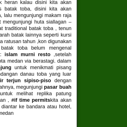
 heran kalau disini kita akan
 batak toba, disini kita akan
a, lalu mengunjungi makam raja
t mengunjungi huta siallagan –
 traditional batak toba , tenun
arah batak lainnya seperti kursi
ia ratusan tahun ,kon digunakan
t batak toba belum mengenal
 :
islam murni resto
,setelah
ota medan via berastagi. dalam
unjung
untuk menikmati pisang
dangan danau toba yang luar
ir terjun sipiso-piso
dengan
wahnya, megunjungi
pasar buah
ntuk melihat replika patung
dan ,
#if time permits
kita akan
diantar ke bandara atau hotel,
 medan