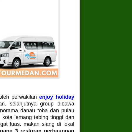
oleh perwakilan
enjoy holiday
an. selanjutnya group dibawa
panorama danau toba dan pulau
i kota lemang tebing tinggi dan
at luas. makan siang di lokal
pang 3 restoran perbaungan