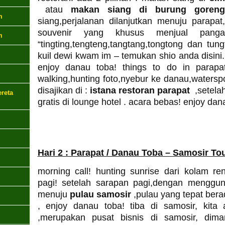
atau
makan siang di burung goreng
m
siang,perjalanan dilanjutkan menuju parapat
souvenir yang khusus menjual pang
m
“tingting,tengteng,tangtang,tongtong dan tun
kuil dewi kwam im – temukan shio anda disini. 
enjoy danau toba! things to do in parapa
walking,hunting foto,nyebur ke danau,watersp
disajikan di :
istana restoran parapat
,setel
reta
gratis di lounge hotel . acara bebas! enjoy dan
Hari 2 : Parapat / Danau Toba – Samosir To
morning call! hunting sunrise dari kolam re
pagi! setelah sarapan pagi,dengan mengg
menuju
pulau samosir
,pulau yang tepat bera
, enjoy danau toba! tiba di samosir, kit
,merupakan pusat bisnis di samosir, dima