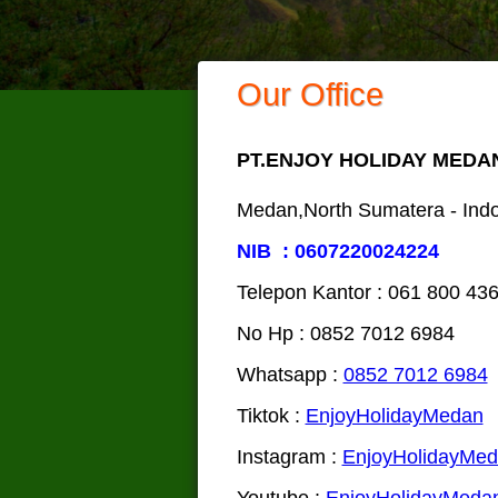
Our Office
PT.ENJOY HOLIDAY MEDA
Medan,North Sumatera - Ind
NIB : 0607220024224
Telepon Kantor : 061‎ 800 43
No Hp : 0852 7012 6984
Whatsapp :
0852 7012 6984
Tiktok :
EnjoyHolidayMedan
Instagram :
EnjoyHolidayMe
Youtube :
EnjoyHolidayMeda