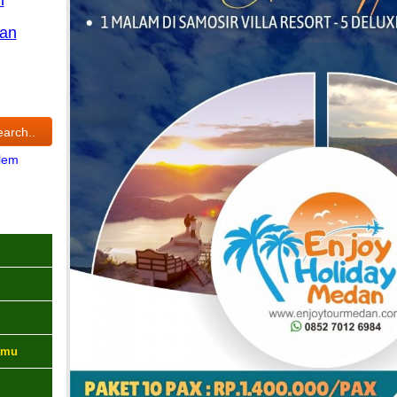
an
lem
amu