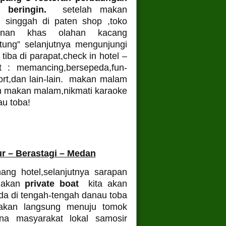
 beringin.
setelah makan
, singgah di paten shop ,toko
anan khas olahan kacang
gtung” selanjutnya mengunjungi
tiba di parapat,check in hotel –
t : memancing,bersepeda,fun-
ort,dan lain-lain. makan malam
ah makan malam,nikmati karaoke
au toba!
ur – Berastagi – Medan
nang hotel,selanjutnya sarapan
unakan
private boat
kita akan
da di tengah-tengah danau toba
a akan langsung menuju tomok
na masyarakat lokal samosir