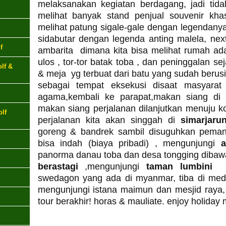
melaksanakan kegiatan berdagang, jadi tidak
melihat banyak stand penjual souvenir khas
melihat patung sigale-gale dengan legendany
sidabutar dengan legenda anting malela, nex
f
ambarita dimana kita bisa melihat rumah adat
ulos , tor-tor batak toba , dan peninggalan sej
lf &
& meja yg terbuat dari batu yang sudah berus
sebagai tempat eksekusi disaat masyara
agama,kembali ke parapat,makan siang di
makan siang perjalanan dilanjutkan menuju k
lf
perjalanan kita akan singgah di
simarjar
goreng & bandrek sambil disuguhkan peman
bisa indah (biaya pribadi) , mengunjungi
a
panorma danau toba dan desa tongging diba
berastagi
,mengunjungi
taman lumbini
u
swedagon yang ada di myanmar, tiba di me
mengunjungi istana maimun dan mesjid raya, 
tour berakhir! horas & mauliate. enjoy holiday