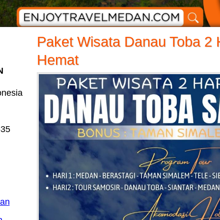
Paket Wisata Danau Toba 2 
Hemat
N
onesia
635
dan
n