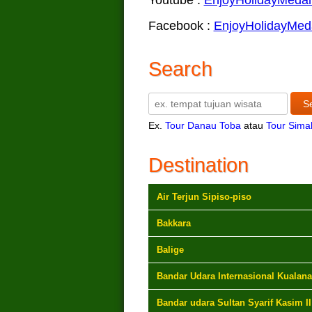
Facebook :
EnjoyHolidayMed
Search
Ex.
Tour Danau Toba
atau
Tour Sima
Destination
Air Terjun Sipiso-piso
Bakkara
Balige
Bandar Udara Internasional Kualan
Bandar udara Sultan Syarif Kasim II