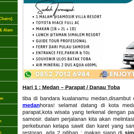
Chairs)
 & Alam
Hari 1 : Medan – Parapat / Danau Toba
tiba di bandara kualanamu medan,disambut 
an
medan
horas! selamat datang di kota med
parapat,kota wisata yang terkenal dengan 
samosir. dalam perjalanan kita akan melintas
m
perkebunan kelapa sawit dan karet yang sang
restoran. ada 2 pilihan : makan siang di
sim
m