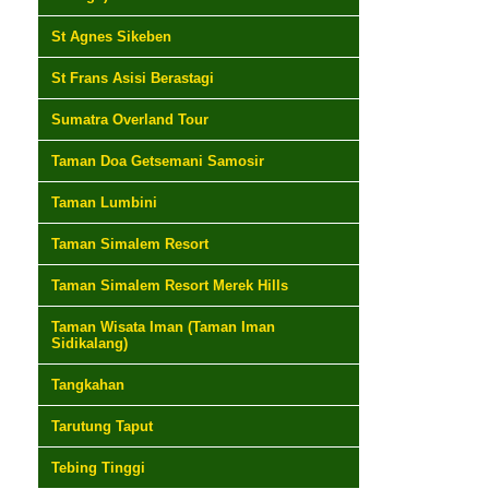
St Agnes Sikeben
St Frans Asisi Berastagi
Sumatra Overland Tour
Taman Doa Getsemani Samosir
Taman Lumbini
Taman Simalem Resort
Taman Simalem Resort Merek Hills
Taman Wisata Iman (Taman Iman
Sidikalang)
Tangkahan
Tarutung Taput
Tebing Tinggi