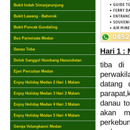
Bukit Indah Simarjarunjung
Bukit Lawang - Bahorok
Bukit Puncak Gundaling
Bus Pariwisata Medan
Danau Toba
Hari 1 :
Dolok Sanggul Humbang Hasundutan
tiba di
Ejen Percutian Medan
perwak
datang 
Enjoy Holiday Medan 2 Hari 1 Malam
parapat,
Enjoy Holiday Medan 3 Hari 2 Malam
danau to
Enjoy Holiday Medan 4 Hari 3 Malam
akan me
Enjoy Holiday Medan 5 Hari 4 Malam
perkebun
Gereja Velangkanni Medan