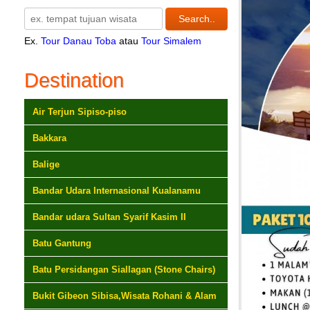
Ex.
Tour Danau Toba
atau
Tour Simalem
Destination
Air Terjun Sipiso-piso
Bakkara
Balige
Bandar Udara Internasional Kualanamu
Bandar udara Sultan Syarif Kasim II
Batu Gantung
Batu Persidangan Siallagan (Stone Chairs)
Bukit Gibeon Sibisa,Wisata Rohani & Alam