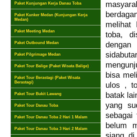
masyara
Paket Kunjungan Kerja Danau Toba
berdagan
Paket Kunker Medan (Kunjungan Kerja
Medan)
melihat
Paket Meeting Medan
toba, di
Paket Outbound Medan
dengan 
sidabut
Paket Pilgrimage Medan
mengunju
Paket Tour Balige (Paket Wisata Balige)
bisa mel
Paket Tour Berastagi (Paket Wisata
Berastagi)
ulos , t
batak lai
Paket Tour Bukit Lawang
yang su
Paket Tour Danau Toba
sebagai 
Paket Tour Danau Toba 2 Hari 1 Malam
belum m
Paket Tour Danau Toba 3 Hari 2 Malam
siang d