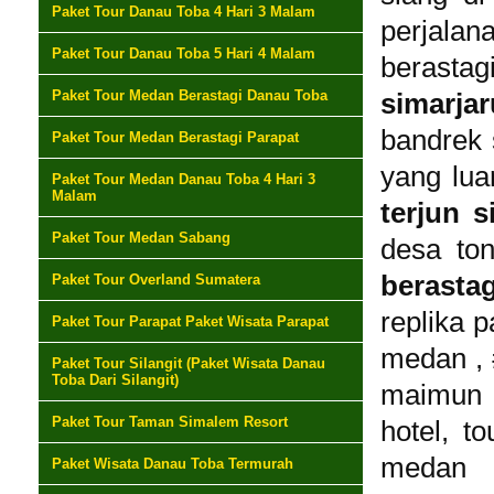
Paket Tour Danau Toba 4 Hari 3 Malam
perjala
Paket Tour Danau Toba 5 Hari 4 Malam
berasta
Paket Tour Medan Berastagi Danau Toba
simarja
bandrek
Paket Tour Medan Berastagi Parapat
yang lua
Paket Tour Medan Danau Toba 4 Hari 3
Malam
terjun s
Paket Tour Medan Sabang
desa to
berasta
Paket Tour Overland Sumatera
replika 
Paket Tour Parapat Paket Wisata Parapat
medan ,
Paket Tour Silangit (Paket Wisata Danau
Toba Dari Silangit)
maimun 
Paket Tour Taman Simalem Resort
hotel, t
medan
Paket Wisata Danau Toba Termurah