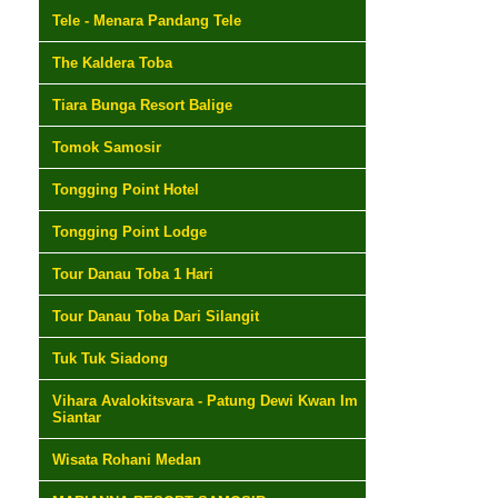
Tele - Menara Pandang Tele
The Kaldera Toba
Tiara Bunga Resort Balige
Tomok Samosir
Tongging Point Hotel
Tongging Point Lodge
Tour Danau Toba 1 Hari
Tour Danau Toba Dari Silangit
Tuk Tuk Siadong
Vihara Avalokitsvara - Patung Dewi Kwan Im
Siantar
Wisata Rohani Medan