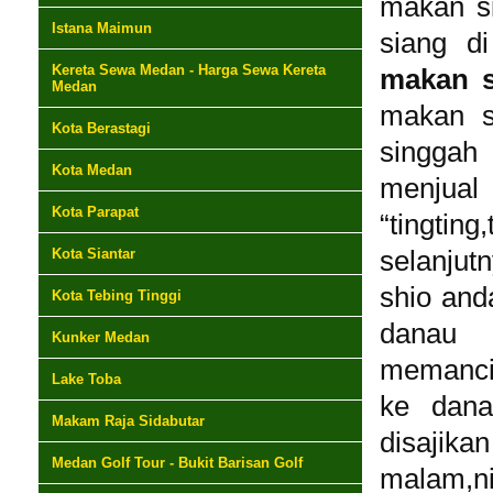
makan si
Istana Maimun
siang d
Kereta Sewa Medan - Harga Sewa Kereta
makan s
Medan
makan si
Kota Berastagi
singgah
Kota Medan
menju
Kota Parapat
“tingtin
Kota Siantar
selanjut
shio anda
Kota Tebing Tinggi
danau 
Kunker Medan
memancin
Lake Toba
ke dana
Makam Raja Sidabutar
disajikan
Medan Golf Tour - Bukit Barisan Golf
malam,ni