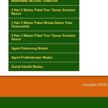
MARIANNA RESORT SAMOSIR
3 Hari 2 Malam Paket Tour Taman Simalem
Resort
3 Hari 2 Malam Paket Wisata Danau Toba
Termurahhh
4 Hari 3 Malam Paket Tour Taman Simalem
Resort
Agent Pelancong Medan
Agent Perkhidmatan Medan
Ziarek Katolik Medan
copyright ©202