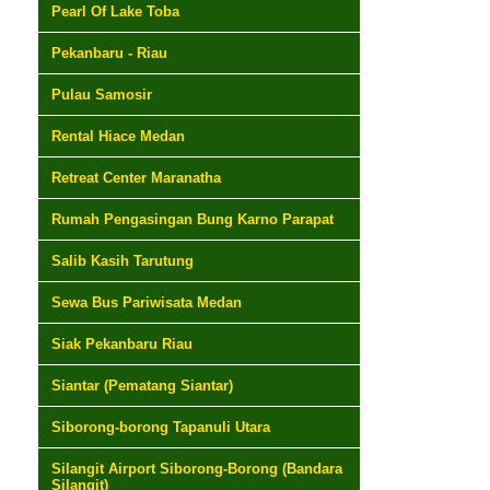
Pearl Of Lake Toba
Pekanbaru - Riau
Pulau Samosir
Rental Hiace Medan
Retreat Center Maranatha
Rumah Pengasingan Bung Karno Parapat
Salib Kasih Tarutung
Sewa Bus Pariwisata Medan
Siak Pekanbaru Riau
Siantar (Pematang Siantar)
Siborong-borong Tapanuli Utara
Silangit Airport Siborong-Borong (Bandara
Silangit)