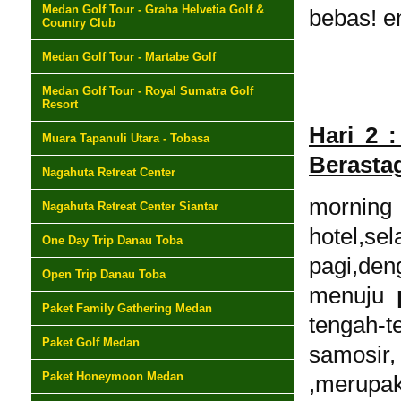
Medan Golf Tour - Graha Helvetia Golf &
bebas! e
Country Club
Medan Golf Tour - Martabe Golf
Medan Golf Tour - Royal Sumatra Golf
Resort
Hari 2 
Muara Tapanuli Utara - Tobasa
Berasta
Nagahuta Retreat Center
morning
Nagahuta Retreat Center Siantar
hotel,s
One Day Trip Danau Toba
pagi,de
Open Trip Danau Toba
menuju
Paket Family Gathering Medan
tengah-t
Paket Golf Medan
samosi
Paket Honeymoon Medan
,merup