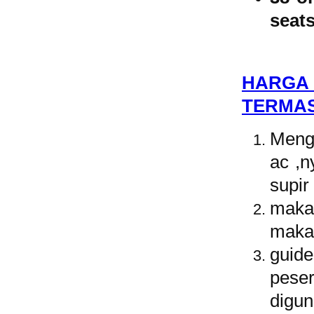
seats
HARGA
TERMAS
Mengi
ac ,
supir
makan
maka
guid
pese
digun