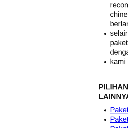
reco
chin
berl
selai
pake
denga
kami 
PILIH
LAINNY
Pake
Pake