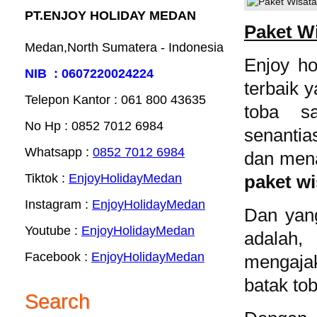
PT.ENJOY HOLIDAY MEDAN
Paket W
Medan,North Sumatera - Indonesia
Enjoy h
NIB : 0607220024224
terbaik 
Telepon Kantor : 061‎ 800 43635
toba sa
No Hp : 0852 7012 6984
senantia
Whatsapp :
0852 7012 6984
dan menar
Tiktok :
EnjoyHolidayMedan
paket w
Instagram :
EnjoyHolidayMedan
Dan yang
Youtube :
EnjoyHolidayMedan
adalah,
Facebook :
EnjoyHolidayMedan
mengaja
batak tob
Search