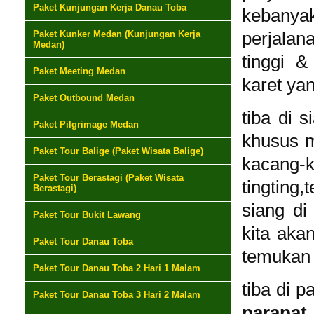
Paket Kunjungan Kerja Danau Toba
kebanya
Paket Kunker Medan (Kunjungan Kerja
perjalan
Medan)
tinggi &
Paket Meeting Medan
karet yan
Paket Outbound Medan
tiba di 
Paket Pilgrimage Medan
khusus m
Paket Tour Balige (Paket Wisata Balige)
kacan
Paket Tour Berastagi (Paket Wisata
tingting
Berastagi)
siang di 
Paket Tour Bukit Lawang
kita aka
Paket Tour Danau Toba
temukan 
Paket Tour Danau Toba 2 Hari 1 Malam
tiba di p
Paket Tour Danau Toba 3 Hari 2 Malam
parapat