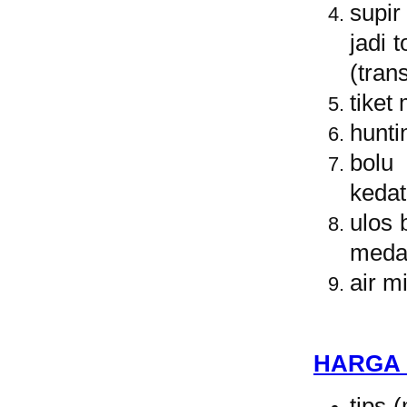
supi
jadi 
(tran
tiket
hunti
bolu
keda
ulos 
meda
air m
HARGA
tips 