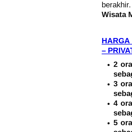
berakhi
Wisata 
HARGA 
– PRIV
2 or
sebag
3 or
sebag
4 or
sebag
5 or