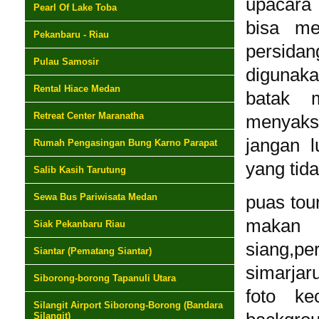
upacara 
Pearl Of Lake Toba
bisa me
Pekanbaru - Riau
persidan
Pulau Samosir
digunak
Rental Hiace Medan
batak m
Retreat Center Maranatha
menyaksi
jangan l
Rumah Pengasingan Bung Karno Parapat
yang tid
Salib Kasih Tarutung
Sewa Bus Pariwisata Medan
puas tour
makan 
Siak Pekanbaru Riau
siang,
Siantar (Pematang Siantar)
simarjar
Siborong-borong Tapanuli Utara
foto ke
Silangit Airport Siborong-Borong (Bandara
Silangit)