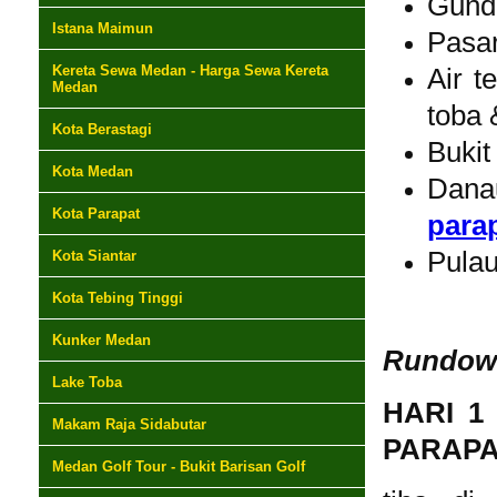
Gund
Istana Maimun
Pasar
Kereta Sewa Medan - Harga Sewa Kereta
Air t
Medan
toba 
Kota Berastagi
Bukit
Kota Medan
Dana
Kota Parapat
para
Pulau
Kota Siantar
Kota Tebing Tinggi
Kunker Medan
Rundown
Lake Toba
HARI 
Makam Raja Sidabutar
PARAPA
Medan Golf Tour - Bukit Barisan Golf