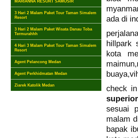
MARIANNA RESORT SAMOSIR
myanmar 
3 Hari 2 Malam Paket Tour Taman Simalem
ada di in
Resort
3 Hari 2 Malam Paket Wisata Danau Toba
perjalan
Termurahhh
hillpark 
4 Hari 3 Malam Paket Tour Taman Simalem
Resort
kota me
Agent Pelancong Medan
maimun
buaya,vih
Agent Perkhidmatan Medan
Ziarek Katolik Medan
check in
superio
sesuai 
malam di
bapak ib