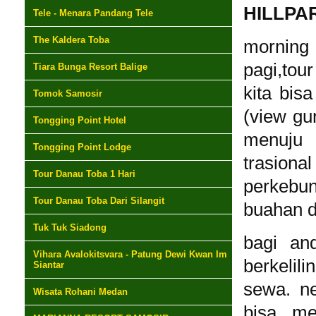
HILLPA
Tele - Menara Pandang Tele
The Kaldera Toba
morning 
pagi,tou
Tiara Bunga Resort Balige
kita bis
Tomok Samosir
(view gu
Tongging Point Hotel
menuju 
Tongging Point Lodge
trasion
Tour Danau Toba 1 Hari
perkebun
Tour Danau Toba Dari Silangit
buahan d
Tuk Tuk Siadong
bagi an
Vihara Avalokitsvara - Patung Dewi Kwan Im
berkelil
Siantar
sewa. ne
Wisata Rohani Medan
bisa me