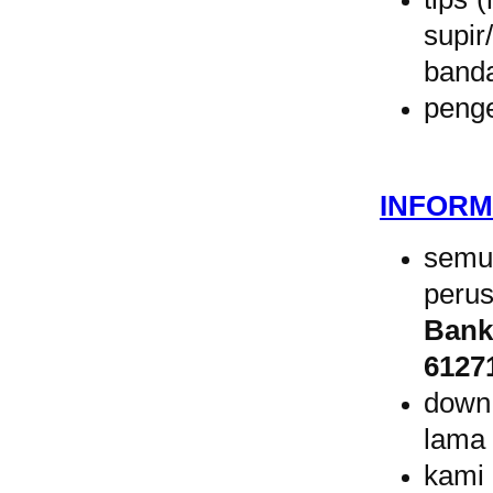
supir
band
penge
INFORM
semu
peru
Bank
6127
down
lama 
kam