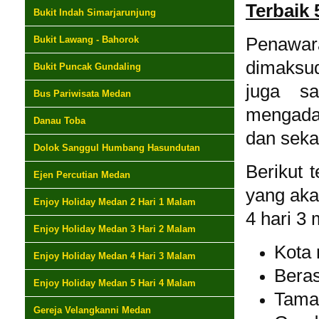
Terbaik
Bukit Indah Simarjarunjung
Bukit Lawang - Bahorok
Penawar
dimaksud
Bukit Puncak Gundaling
juga sa
Bus Pariwisata Medan
mengadak
Danau Toba
dan seka
Dolok Sanggul Humbang Hasundutan
Berikut 
Ejen Percutian Medan
yang aka
Enjoy Holiday Medan 2 Hari 1 Malam
4 hari 3 
Enjoy Holiday Medan 3 Hari 2 Malam
Kota
Enjoy Holiday Medan 4 Hari 3 Malam
Beras
Enjoy Holiday Medan 5 Hari 4 Malam
Tama
Gereja Velangkanni Medan