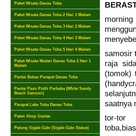
BERAST
Paket Wisata Danau Toba
Paket Wisata Danau Toba 2 Hari 1 Malam
morning
Paket Wisata Danau Toba 3 Hari 2 Malam
menggu
menyeber
Paket Wisata Danau Toba 4 Hari 3 Malam
Paket Wisata Danau Toba 5 Hari 4 Malam
samosir 
Paket Wisata Medan Danau Toba 2 Hari 1
raja sid
Malam
(tomok) 
Pantai Bebas Parapat Danau Toba
(handycr
Pantai Pasir Putih Parbaba (White Sandy
selanju
Beach Samosir)
saatnya 
Parapat Lake Toba Danau Toba
tor-to
Paten Shop Siantar
toba,bia
Patung Sigale Gale (Sigale Gale Statue)