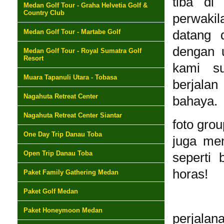
tiba di
Medan Golf Tour - Graha Helvetia Golf &
Country Club
perwaki
Medan Golf Tour - Martabe Golf
datang 
dengan u
Medan Golf Tour - Royal Sumatra Golf
Resort
kami su
Muara Tapanuli Utara - Tobasa
berjala
Nagahuta Retreat Center
bahaya.
Nagahuta Retreat Center Siantar
foto gro
One Day Trip Danau Toba
juga me
Open Trip Danau Toba
seperti 
horas!
Paket Family Gathering Medan
Paket Golf Medan
Paket Honeymoon Medan
perjala