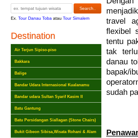
Dengan 
menjadika
Ex.
Tour Danau Toba
atau
Tour Simalem
travel 
flexibel
Destination
tentu pa
tak terl
Air Terjun Sipiso-piso
danau to
Bakkara
bapak/ib
Balige
operator
Bandar Udara Internasional Kualanamu
sudah pa
Bandar udara Sultan Syarif Kasim II
Batu Gantung
Batu Persidangan Siallagan (Stone Chairs)
Penaw
Bukit Gibeon Sibisa,Wisata Rohani & Alam