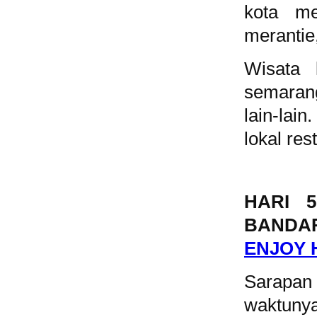
kota me
merantie,
Wisata 
semarang
lain-lai
lokal re
HARI 
BANDA
ENJOY 
Sarapan
waktunya