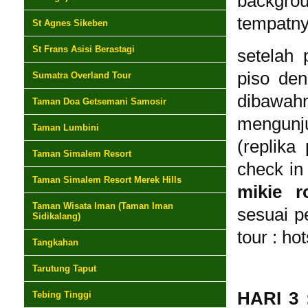
backgrou
tempatny
St Agnes Sikeben
St Frans Asisi Berastagi
setelah p
piso de
Sumatra Overland Tour
dibawah
Taman Doa Getsemani Samosir
mengunj
Taman Lumbini
(replik
Taman Simalem Resort
check in
Taman Simalem Resort Merek Hills
mikie 
Taman Wisata Iman (Taman Iman
sesuai p
Sidikalang)
tour : ho
Tangkahan
Tarutung Taput
HARI 3
Tebing Tinggi