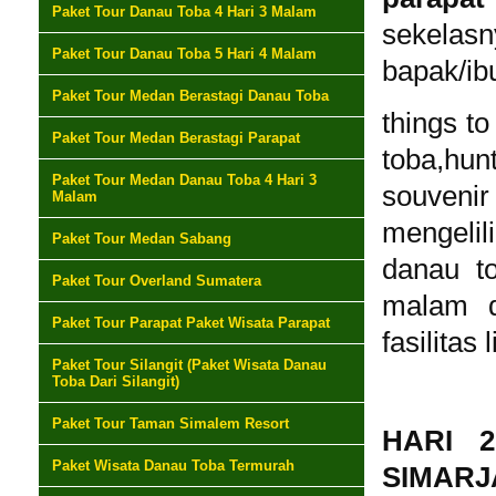
Paket Tour Danau Toba 4 Hari 3 Malam
sekela
Paket Tour Danau Toba 5 Hari 4 Malam
bapak/ib
Paket Tour Medan Berastagi Danau Toba
things t
Paket Tour Medan Berastagi Parapat
toba,hun
Paket Tour Medan Danau Toba 4 Hari 3
souvenir
Malam
mengelil
Paket Tour Medan Sabang
danau to
Paket Tour Overland Sumatera
malam d
Paket Tour Parapat Paket Wisata Parapat
fasilitas
Paket Tour Silangit (Paket Wisata Danau
Toba Dari Silangit)
Paket Tour Taman Simalem Resort
HARI 
Paket Wisata Danau Toba Termurah
SIMAR